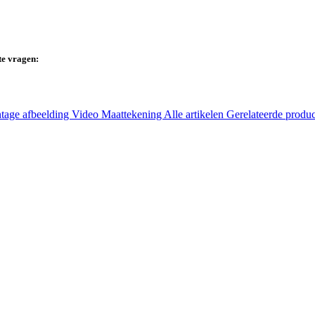
te vragen:
tage afbeelding
Video
Maattekening
Alle artikelen
Gerelateerde produ