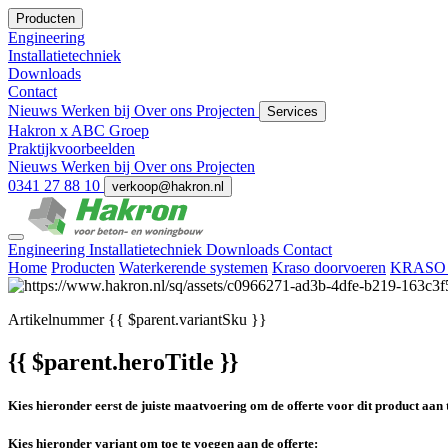
Producten
Engineering
Installatietechniek
Downloads
Contact
Nieuws
Werken bij
Over ons
Projecten
Services
Hakron x ABC Groep
Praktijkvoorbeelden
Nieuws
Werken bij
Over ons
Projecten
0341 27 88 10
verkoop@hakron.nl
Engineering
Installatietechniek
Downloads
Contact
Home
Producten
Waterkerende systemen
Kraso doorvoeren
KRASO o
Artikelnummer
{{ $parent.variantSku }}
{{ $parent.heroTitle }}
Kies hieronder eerst de juiste maatvoering om de offerte voor dit product aan 
Kies hieronder variant om toe te voegen aan de offerte: