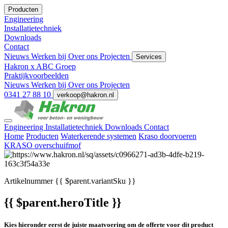
Producten
Engineering
Installatietechniek
Downloads
Contact
Nieuws
Werken bij
Over ons
Projecten
Services
Hakron x ABC Groep
Praktijkvoorbeelden
Nieuws
Werken bij
Over ons
Projecten
0341 27 88 10
verkoop@hakron.nl
Engineering
Installatietechniek
Downloads
Contact
Home
Producten
Waterkerende systemen
Kraso doorvoeren
KRASO overschuifmof
Artikelnummer
{{ $parent.variantSku }}
{{ $parent.heroTitle }}
Kies hieronder eerst de juiste maatvoering om de offerte voor dit product