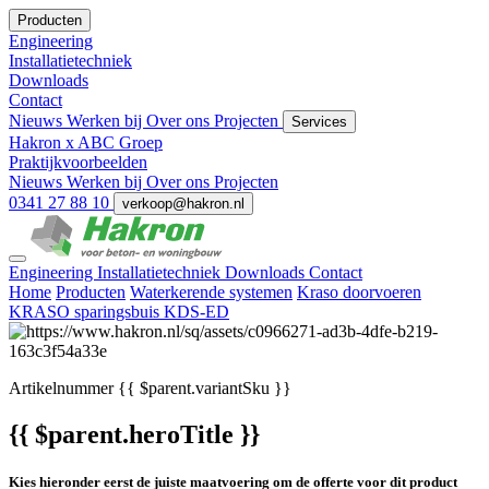
Producten
Engineering
Installatietechniek
Downloads
Contact
Nieuws
Werken bij
Over ons
Projecten
Services
Hakron x ABC Groep
Praktijkvoorbeelden
Nieuws
Werken bij
Over ons
Projecten
0341 27 88 10
verkoop@hakron.nl
Engineering
Installatietechniek
Downloads
Contact
Home
Producten
Waterkerende systemen
Kraso doorvoeren
KRASO sparingsbuis KDS-ED
Artikelnummer
{{ $parent.variantSku }}
{{ $parent.heroTitle }}
Kies hieronder eerst de juiste maatvoering om de offerte voor dit product