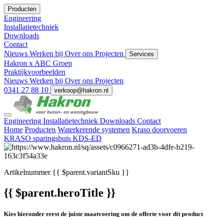
Producten
Engineering
Installatietechniek
Downloads
Contact
Nieuws
Werken bij
Over ons
Projecten
Services
Hakron x ABC Groep
Praktijkvoorbeelden
Nieuws
Werken bij
Over ons
Projecten
0341 27 88 10
verkoop@hakron.nl
Engineering
Installatietechniek
Downloads
Contact
Home
Producten
Waterkerende systemen
Kraso doorvoeren
KRASO sparingsbuis KDS-ED
Artikelnummer
{{ $parent.variantSku }}
{{ $parent.heroTitle }}
Kies hieronder eerst de juiste maatvoering om de offerte voor dit product