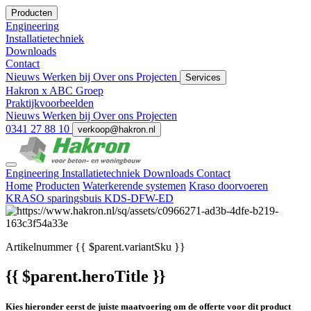
Producten
Engineering
Installatietechniek
Downloads
Contact
Nieuws
Werken bij
Over ons
Projecten
Services
Hakron x ABC Groep
Praktijkvoorbeelden
Nieuws
Werken bij
Over ons
Projecten
0341 27 88 10
verkoop@hakron.nl
Engineering
Installatietechniek
Downloads
Contact
Home
Producten
Waterkerende systemen
Kraso doorvoeren
KRASO sparingsbuis KDS-DFW-ED
Artikelnummer
{{ $parent.variantSku }}
{{ $parent.heroTitle }}
Kies hieronder eerst de juiste maatvoering om de offerte voor dit product