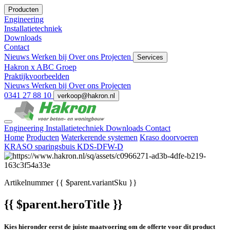
Producten
Engineering
Installatietechniek
Downloads
Contact
Nieuws
Werken bij
Over ons
Projecten
Services
Hakron x ABC Groep
Praktijkvoorbeelden
Nieuws
Werken bij
Over ons
Projecten
0341 27 88 10
verkoop@hakron.nl
Engineering
Installatietechniek
Downloads
Contact
Home
Producten
Waterkerende systemen
Kraso doorvoeren
KRASO sparingsbuis KDS-DFW-D
Artikelnummer
{{ $parent.variantSku }}
{{ $parent.heroTitle }}
Kies hieronder eerst de juiste maatvoering om de offerte voor dit product