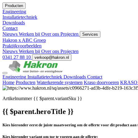
Producten
Engineering
Installatietechniek
Downloads
Contact
Nieuws
Werken bij
Over ons
Projecten
Services
Hakron x ABC Groep
Praktijkvoorbeelden
Nieuws
Werken bij
Over ons
Projecten
0341 27 88 10
verkoop@hakron.nl
Engineering
Installatietechniek
Downloads
Contact
Home
Producten
Waterkerende systemen
Kraso doorvoeren
KRASO s
Artikelnummer
{{ $parent.variantSku }}
{{ $parent.heroTitle }}
Kies hieronder eerst de juiste maatvoering om de offerte voor dit product aan 
Kies hieronder variant om toe te voegen aan de offerte: