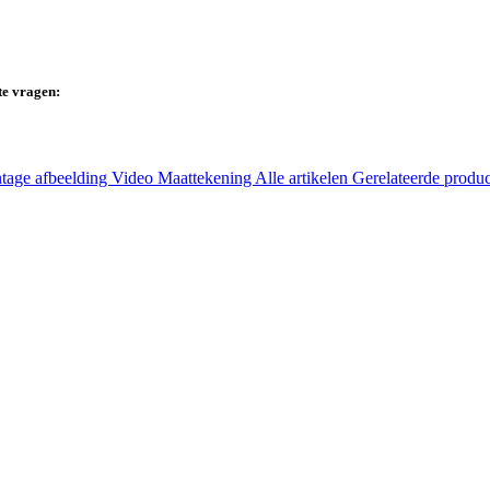
te vragen:
tage afbeelding
Video
Maattekening
Alle artikelen
Gerelateerde produ