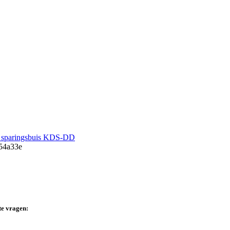
paringsbuis KDS-DD
te vragen: