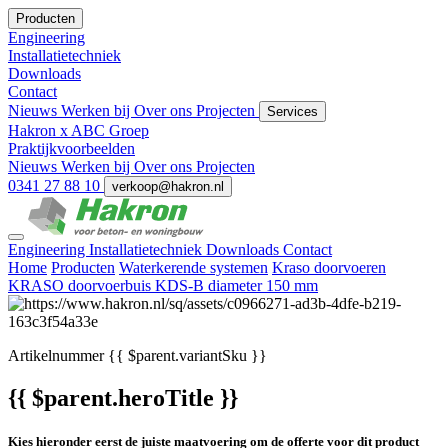
Producten
Engineering
Installatietechniek
Downloads
Contact
Nieuws
Werken bij
Over ons
Projecten
Services
Hakron x ABC Groep
Praktijkvoorbeelden
Nieuws
Werken bij
Over ons
Projecten
0341 27 88 10
verkoop@hakron.nl
Engineering
Installatietechniek
Downloads
Contact
Home
Producten
Waterkerende systemen
Kraso doorvoeren
KRASO doorvoerbuis KDS-B diameter 150 mm
Artikelnummer
{{ $parent.variantSku }}
{{ $parent.heroTitle }}
Kies hieronder eerst de juiste maatvoering om de offerte voor dit product