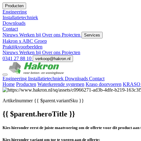
Producten
Engineering
Installatietechniek
Downloads
Contact
Nieuws
Werken bij
Over ons
Projecten
Services
Hakron x ABC Groep
Praktijkvoorbeelden
Nieuws
Werken bij
Over ons
Projecten
0341 27 88 10
verkoop@hakron.nl
Engineering
Installatietechniek
Downloads
Contact
Home
Producten
Waterkerende systemen
Kraso doorvoeren
KRASO d
Artikelnummer
{{ $parent.variantSku }}
{{ $parent.heroTitle }}
Kies hieronder eerst de juiste maatvoering om de offerte voor dit product aan 
Kies hieronder variant om toe te voegen aan de offerte: