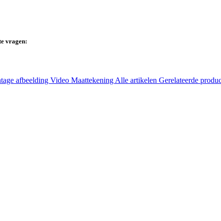
te vragen:
tage afbeelding
Video
Maattekening
Alle artikelen
Gerelateerde produ