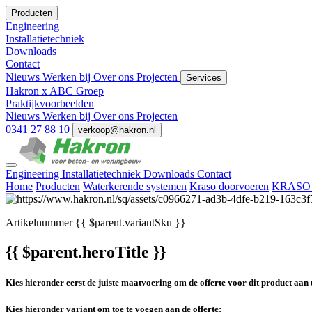
Producten
Engineering
Installatietechniek
Downloads
Contact
Nieuws
Werken bij
Over ons
Projecten
Services
Hakron x ABC Groep
Praktijkvoorbeelden
Nieuws
Werken bij
Over ons
Projecten
0341 27 88 10
verkoop@hakron.nl
Engineering
Installatietechniek
Downloads
Contact
Home
Producten
Waterkerende systemen
Kraso doorvoeren
KRASO d
Artikelnummer
{{ $parent.variantSku }}
{{ $parent.heroTitle }}
Kies hieronder eerst de juiste maatvoering om de offerte voor dit product aan 
Kies hieronder variant om toe te voegen aan de offerte: