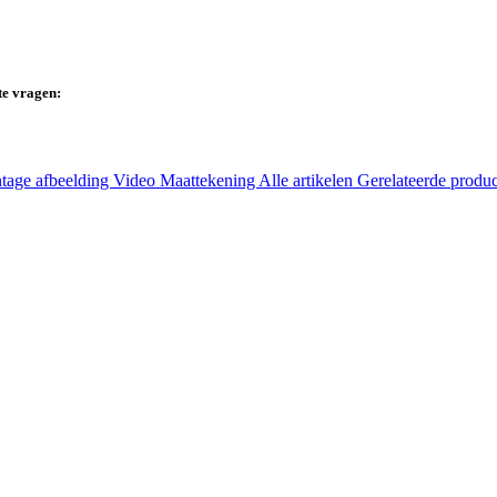
te vragen:
tage afbeelding
Video
Maattekening
Alle artikelen
Gerelateerde produ