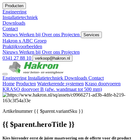
Producten
Engineering
Installatietechniek
Downloads
Contact
Nieuws
Werken bij
Over ons
Projecten
Services
Hakron x ABC Groep
Praktijkvoorbeelden
Nieuws
Werken bij
Over ons
Projecten
0341 27 88 10
verkoop@hakron.nl
Engineering
Installatietechniek
Downloads
Contact
Home
Producten
Waterkerende systemen
Kraso doorvoeren
KRASO doorvoer B (afw. wandmaat tot 500 mm)
Artikelnummer
{{ $parent.variantSku }}
{{ $parent.heroTitle }}
Kies hieronder eerst de juiste maatvoering om de offerte voor dit product