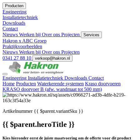
Producten
Engineering
Installatietechniek
Downloads
Contact
Nieuws
Werken bij
Over ons
Projecten
Services
Hakron x ABC Groep
Praktijkvoorbeelden
Nieuws
Werken bij
Over ons
Projecten
0341 27 88 10
verkoop@hakron.nl
Engineering
Installatietechniek
Downloads
Contact
Home
Producten
Waterkerende systemen
Kraso doorvoeren
KRASO doorvoer B (afw. wandmaat tot 500 mm)
Artikelnummer
{{ $parent.variantSku }}
{{ $parent.heroTitle }}
Kies hieronder eerst de juiste maatvoering om de offerte voor dit product