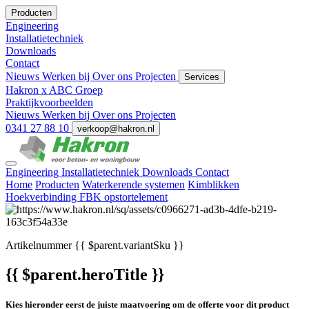
Producten
Engineering
Installatietechniek
Downloads
Contact
Nieuws
Werken bij
Over ons
Projecten
Services
Hakron x ABC Groep
Praktijkvoorbeelden
Nieuws
Werken bij
Over ons
Projecten
0341 27 88 10
verkoop@hakron.nl
Engineering
Installatietechniek
Downloads
Contact
Home
Producten
Waterkerende systemen
Kimblikken
Hoekverbinding FBK opstortelement
Artikelnummer
{{ $parent.variantSku }}
{{ $parent.heroTitle }}
Kies hieronder eerst de juiste maatvoering om de offerte voor dit product