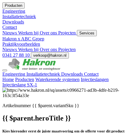
Producten
Engineering
Installatietechniek
Downloads
Contact
Nieuws
Werken bij
Over ons
Projecten
Services
Hakron x ABC Groep
Praktijkvoorbeelden
Nieuws
Werken bij
Over ons
Projecten
0341 27 88 10
verkoop@hakron.nl
Engineering
Installatietechniek
Downloads
Contact
Home
Producten
Waterkerende systemen
Injectieslangen
Injectieslang SX-1
Artikelnummer
{{ $parent.variantSku }}
{{ $parent.heroTitle }}
Kies hieronder eerst de juiste maatvoering om de offerte voor dit product