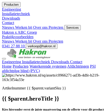
Producten
Engineering
Installatietechniek
Downloads
Contact
Nieuws
Werken bij
Over ons
Projecten
Services
Hakron x ABC Groep
Praktijkvoorbeelden
Nieuws
Werken bij
Over ons
Projecten
0341 27 88 10
verkoop@hakron.nl
Engineering
Installatietechniek
Downloads
Contact
Home
Producten
Waterkerende systemen
Afdichtringen
PSI
afdichtplug blind (PVC)
Artikelnummer
{{ $parent.variantSku }}
{{ $parent.heroTitle }}
Kies hieronder eerst de juiste maatvoering om de offerte voor dit product