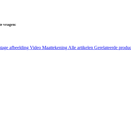
te vragen:
tage afbeelding
Video
Maattekening
Alle artikelen
Gerelateerde produ