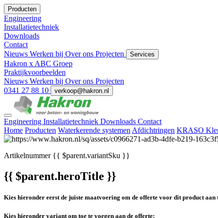
Producten
Engineering
Installatietechniek
Downloads
Contact
Nieuws
Werken bij
Over ons
Projecten
Services
Hakron x ABC Groep
Praktijkvoorbeelden
Nieuws
Werken bij
Over ons
Projecten
0341 27 88 10
verkoop@hakron.nl
Engineering
Installatietechniek
Downloads
Contact
Home
Producten
Waterkerende systemen
Afdichtringen
KRASO Klem
Artikelnummer
{{ $parent.variantSku }}
{{ $parent.heroTitle }}
Kies hieronder eerst de juiste maatvoering om de offerte voor dit product aan 
Kies hieronder variant om toe te voegen aan de offerte: