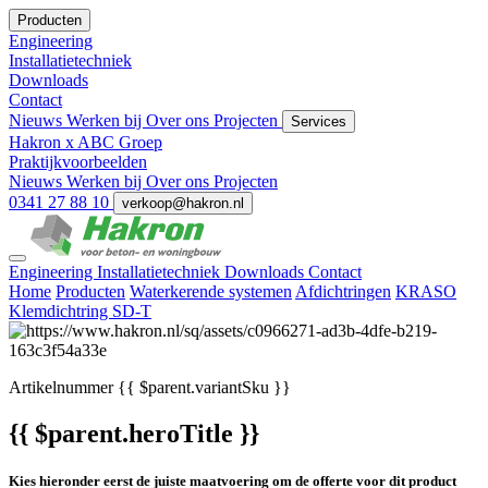
Producten
Engineering
Installatietechniek
Downloads
Contact
Nieuws
Werken bij
Over ons
Projecten
Services
Hakron x ABC Groep
Praktijkvoorbeelden
Nieuws
Werken bij
Over ons
Projecten
0341 27 88 10
verkoop@hakron.nl
Engineering
Installatietechniek
Downloads
Contact
Home
Producten
Waterkerende systemen
Afdichtringen
KRASO
Klemdichtring SD-T
Artikelnummer
{{ $parent.variantSku }}
{{ $parent.heroTitle }}
Kies hieronder eerst de juiste maatvoering om de offerte voor dit product