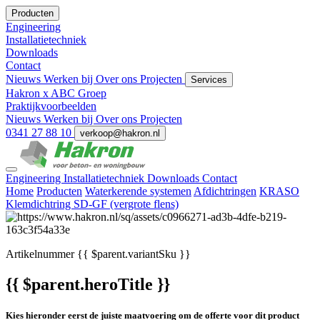
Producten
Engineering
Installatietechniek
Downloads
Contact
Nieuws
Werken bij
Over ons
Projecten
Services
Hakron x ABC Groep
Praktijkvoorbeelden
Nieuws
Werken bij
Over ons
Projecten
0341 27 88 10
verkoop@hakron.nl
Engineering
Installatietechniek
Downloads
Contact
Home
Producten
Waterkerende systemen
Afdichtringen
KRASO
Klemdichtring SD-GF (vergrote flens)
Artikelnummer
{{ $parent.variantSku }}
{{ $parent.heroTitle }}
Kies hieronder eerst de juiste maatvoering om de offerte voor dit product