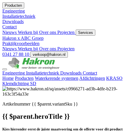
Producten
Engineering
Installatietechniek
Downloads
Contact
Nieuws
Werken bij
Over ons
Projecten
Services
Hakron x ABC Groep
Praktijkvoorbeelden
Nieuws
Werken bij
Over ons
Projecten
0341 27 88 10
verkoop@hakron.nl
Engineering
Installatietechniek
Downloads
Contact
Home
Producten
Waterkerende systemen
Afdichtringen
KRASO
Klemdichtring SD
Artikelnummer
{{ $parent.variantSku }}
{{ $parent.heroTitle }}
Kies hieronder eerst de juiste maatvoering om de offerte voor dit product