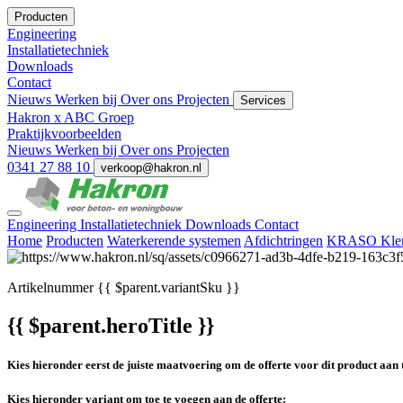
Producten
Engineering
Installatietechniek
Downloads
Contact
Nieuws
Werken bij
Over ons
Projecten
Services
Hakron x ABC Groep
Praktijkvoorbeelden
Nieuws
Werken bij
Over ons
Projecten
0341 27 88 10
verkoop@hakron.nl
Engineering
Installatietechniek
Downloads
Contact
Home
Producten
Waterkerende systemen
Afdichtringen
KRASO Klem
Artikelnummer
{{ $parent.variantSku }}
{{ $parent.heroTitle }}
Kies hieronder eerst de juiste maatvoering om de offerte voor dit product aan 
Kies hieronder variant om toe te voegen aan de offerte: