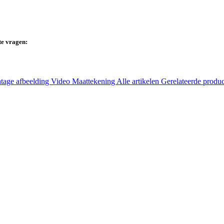
te vragen:
tage afbeelding
Video
Maattekening
Alle artikelen
Gerelateerde produ