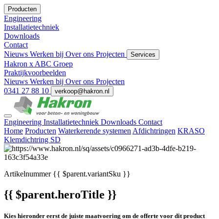
Producten
Engineering
Installatietechniek
Downloads
Contact
Nieuws
Werken bij
Over ons
Projecten
Services
Hakron x ABC Groep
Praktijkvoorbeelden
Nieuws
Werken bij
Over ons
Projecten
0341 27 88 10
verkoop@hakron.nl
Engineering
Installatietechniek
Downloads
Contact
Home
Producten
Waterkerende systemen
Afdichtringen
KRASO
Klemdichtring SD
Artikelnummer
{{ $parent.variantSku }}
{{ $parent.heroTitle }}
Kies hieronder eerst de juiste maatvoering om de offerte voor dit product