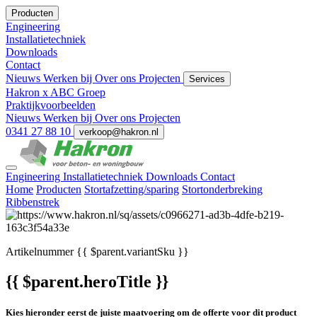
Producten
Engineering
Installatietechniek
Downloads
Contact
Nieuws
Werken bij
Over ons
Projecten
Services
Hakron x ABC Groep
Praktijkvoorbeelden
Nieuws
Werken bij
Over ons
Projecten
0341 27 88 10
verkoop@hakron.nl
Engineering
Installatietechniek
Downloads
Contact
Home
Producten
Stortafzetting/sparing
Stortonderbreking
Ribbenstrek
Artikelnummer
{{ $parent.variantSku }}
{{ $parent.heroTitle }}
Kies hieronder eerst de juiste maatvoering om de offerte voor dit product