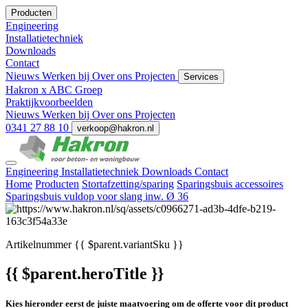
Producten
Engineering
Installatietechniek
Downloads
Contact
Nieuws
Werken bij
Over ons
Projecten
Services
Hakron x ABC Groep
Praktijkvoorbeelden
Nieuws
Werken bij
Over ons
Projecten
0341 27 88 10
verkoop@hakron.nl
Engineering
Installatietechniek
Downloads
Contact
Home
Producten
Stortafzetting/sparing
Sparingsbuis accessoires
Sparingsbuis vuldop voor slang inw. Ø 36
Artikelnummer
{{ $parent.variantSku }}
{{ $parent.heroTitle }}
Kies hieronder eerst de juiste maatvoering om de offerte voor dit product