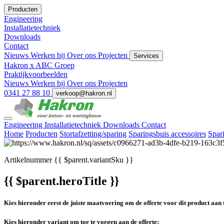
Producten
Engineering
Installatietechniek
Downloads
Contact
Nieuws
Werken bij
Over ons
Projecten
Services
Hakron x ABC Groep
Praktijkvoorbeelden
Nieuws
Werken bij
Over ons
Projecten
0341 27 88 10
verkoop@hakron.nl
Engineering
Installatietechniek
Downloads
Contact
Home
Producten
Stortafzetting/sparing
Sparingsbuis accessoires
Spar
Artikelnummer
{{ $parent.variantSku }}
{{ $parent.heroTitle }}
Kies hieronder eerst de juiste maatvoering om de offerte voor dit product aan 
Kies hieronder variant om toe te voegen aan de offerte: