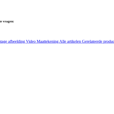
te vragen:
tage afbeelding
Video
Maattekening
Alle artikelen
Gerelateerde produ