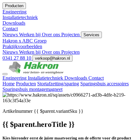
Producten
Engineering
Installatietechniek
Downloads
Contact
Nieuws
Werken bij
Over ons
Projecten
Services
Hakron x ABC Groep
Praktijkvoorbeelden
Nieuws
Werken bij
Over ons
Projecten
0341 27 88 10
verkoop@hakron.nl
Engineering
Installatietechniek
Downloads
Contact
Home
Producten
Stortafzetting/sparing
Sparingsbuis accessoires
Sparingsbuis montagemagneet
Artikelnummer
{{ $parent.variantSku }}
{{ $parent.heroTitle }}
Kies hieronder eerst de juiste maatvoering om de offerte voor dit product