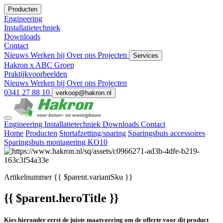
Producten
Engineering
Installatietechniek
Downloads
Contact
Nieuws
Werken bij
Over ons
Projecten
Services
Hakron x ABC Groep
Praktijkvoorbeelden
Nieuws
Werken bij
Over ons
Projecten
0341 27 88 10
verkoop@hakron.nl
Engineering
Installatietechniek
Downloads
Contact
Home
Producten
Stortafzetting/sparing
Sparingsbuis accessoires
Sparingsbuis montagering KO10
Artikelnummer
{{ $parent.variantSku }}
{{ $parent.heroTitle }}
Kies hieronder eerst de juiste maatvoering om de offerte voor dit product