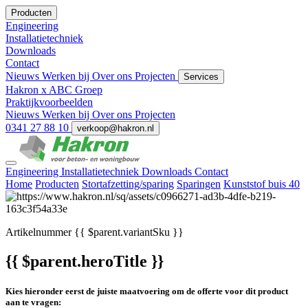
Producten
Engineering
Installatietechniek
Downloads
Contact
Nieuws
Werken bij
Over ons
Projecten
Services
Hakron x ABC Groep
Praktijkvoorbeelden
Nieuws
Werken bij
Over ons
Projecten
0341 27 88 10
verkoop@hakron.nl
Engineering
Installatietechniek
Downloads
Contact
Home
Producten
Stortafzetting/sparing
Sparingen
Kunststof buis 40
Artikelnummer
{{ $parent.variantSku }}
{{ $parent.heroTitle }}
Kies hieronder eerst de juiste maatvoering om de offerte voor dit product
aan te vragen: