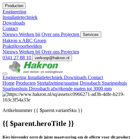
Producten
Engineering
Installatietechniek
Downloads
Contact
Nieuws
Werken bij
Over ons
Projecten
Services
Hakron x ABC Groep
Praktijkvoorbeelden
Nieuws
Werken bij
Over ons
Projecten
0341 27 88 10
verkoop@hakron.nl
Engineering
Installatietechniek
Downloads
Contact
Home
Producten
Stortafzetting/sparing
Drossbach Sparingsbuis
Sparingsbuis Drossbach afwijkende maten tot 3000 mm
Artikelnummer
{{ $parent.variantSku }}
{{ $parent.heroTitle }}
Kies hieronder eerst de juiste maatvoering om de offerte voor dit product