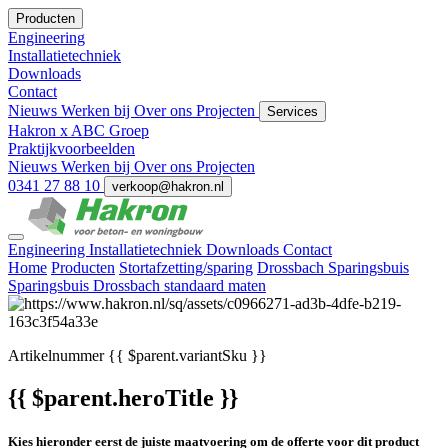
Producten
Engineering
Installatietechniek
Downloads
Contact
Nieuws
Werken bij
Over ons
Projecten
Services
Hakron x ABC Groep
Praktijkvoorbeelden
Nieuws
Werken bij
Over ons
Projecten
0341 27 88 10
verkoop@hakron.nl
Engineering
Installatietechniek
Downloads
Contact
Home
Producten
Stortafzetting/sparing
Drossbach Sparingsbuis
Sparingsbuis Drossbach standaard maten
Artikelnummer
{{ $parent.variantSku }}
{{ $parent.heroTitle }}
Kies hieronder eerst de juiste maatvoering om de offerte voor dit product