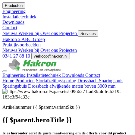
Producten
Engineering
Installatietechniek
Downloads
Contact
Nieuws
Werken bij
Over ons
Projecten
Services
Hakron x ABC Groep
Praktijkvoorbeelden
Nieuws
Werken bij
Over ons
Projecten
0341 27 88 10
verkoop@hakron.nl
Engineering
Installatietechniek
Downloads
Contact
Home
Producten
Stortafzetting/sparing
Drossbach Sparingsbuis
Sparingsbuis Drossbach afwijkende maten boven 3000 mm
Artikelnummer
{{ $parent.variantSku }}
{{ $parent.heroTitle }}
Kies hieronder eerst de juiste maatvoering om de offerte voor dit product