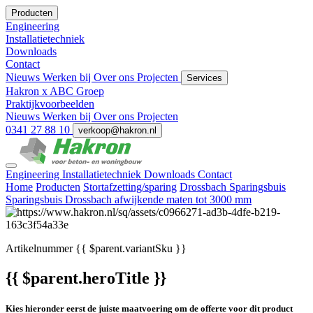
Producten
Engineering
Installatietechniek
Downloads
Contact
Nieuws
Werken bij
Over ons
Projecten
Services
Hakron x ABC Groep
Praktijkvoorbeelden
Nieuws
Werken bij
Over ons
Projecten
0341 27 88 10
verkoop@hakron.nl
Engineering
Installatietechniek
Downloads
Contact
Home
Producten
Stortafzetting/sparing
Drossbach Sparingsbuis
Sparingsbuis Drossbach afwijkende maten tot 3000 mm
Artikelnummer
{{ $parent.variantSku }}
{{ $parent.heroTitle }}
Kies hieronder eerst de juiste maatvoering om de offerte voor dit product