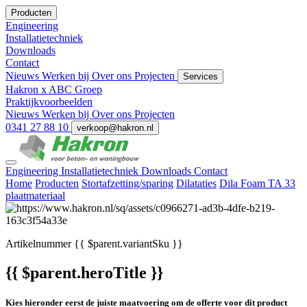
Producten
Engineering
Installatietechniek
Downloads
Contact
Nieuws
Werken bij
Over ons
Projecten
Services
Hakron x ABC Groep
Praktijkvoorbeelden
Nieuws
Werken bij
Over ons
Projecten
0341 27 88 10
verkoop@hakron.nl
Engineering
Installatietechniek
Downloads
Contact
Home
Producten
Stortafzetting/sparing
Dilataties
Dila Foam TA 33
plaatmateriaal
Artikelnummer
{{ $parent.variantSku }}
{{ $parent.heroTitle }}
Kies hieronder eerst de juiste maatvoering om de offerte voor dit product