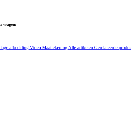
te vragen:
tage afbeelding
Video
Maattekening
Alle artikelen
Gerelateerde produ