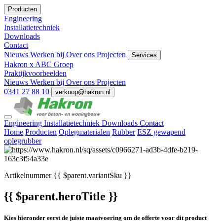
Producten
Engineering
Installatietechniek
Downloads
Contact
Nieuws
Werken bij
Over ons
Projecten
Services
Hakron x ABC Groep
Praktijkvoorbeelden
Nieuws
Werken bij
Over ons
Projecten
0341 27 88 10
verkoop@hakron.nl
Engineering
Installatietechniek
Downloads
Contact
Home
Producten
Oplegmaterialen
Rubber
ESZ gewapend
oplegrubber
Artikelnummer
{{ $parent.variantSku }}
{{ $parent.heroTitle }}
Kies hieronder eerst de juiste maatvoering om de offerte voor dit product