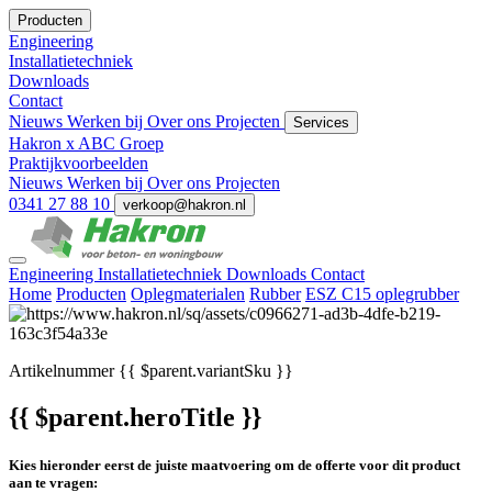
Producten
Engineering
Installatietechniek
Downloads
Contact
Nieuws
Werken bij
Over ons
Projecten
Services
Hakron x ABC Groep
Praktijkvoorbeelden
Nieuws
Werken bij
Over ons
Projecten
0341 27 88 10
verkoop@hakron.nl
Engineering
Installatietechniek
Downloads
Contact
Home
Producten
Oplegmaterialen
Rubber
ESZ C15 oplegrubber
Artikelnummer
{{ $parent.variantSku }}
{{ $parent.heroTitle }}
Kies hieronder eerst de juiste maatvoering om de offerte voor dit product
aan te vragen: