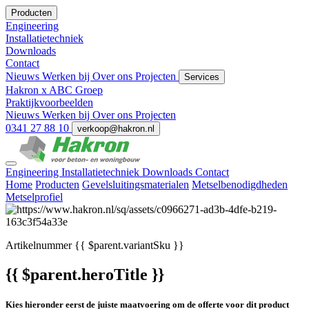
Producten
Engineering
Installatietechniek
Downloads
Contact
Nieuws
Werken bij
Over ons
Projecten
Services
Hakron x ABC Groep
Praktijkvoorbeelden
Nieuws
Werken bij
Over ons
Projecten
0341 27 88 10
verkoop@hakron.nl
Engineering
Installatietechniek
Downloads
Contact
Home
Producten
Gevelsluitingsmaterialen
Metselbenodigdheden
Metselprofiel
Artikelnummer
{{ $parent.variantSku }}
{{ $parent.heroTitle }}
Kies hieronder eerst de juiste maatvoering om de offerte voor dit product