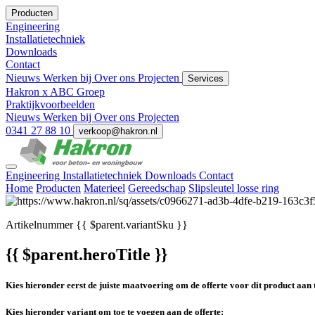
Producten
Engineering
Installatietechniek
Downloads
Contact
Nieuws
Werken bij
Over ons
Projecten
Services
Hakron x ABC Groep
Praktijkvoorbeelden
Nieuws
Werken bij
Over ons
Projecten
0341 27 88 10
verkoop@hakron.nl
Engineering
Installatietechniek
Downloads
Contact
Home
Producten
Materieel
Gereedschap
Slipsleutel losse ring
Artikelnummer
{{ $parent.variantSku }}
{{ $parent.heroTitle }}
Kies hieronder eerst de juiste maatvoering om de offerte voor dit product aan 
Kies hieronder variant om toe te voegen aan de offerte: