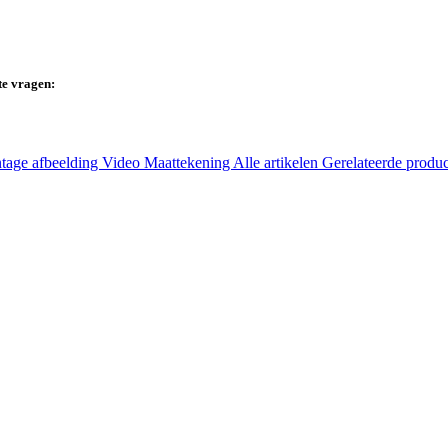
te vragen:
tage afbeelding
Video
Maattekening
Alle artikelen
Gerelateerde produ