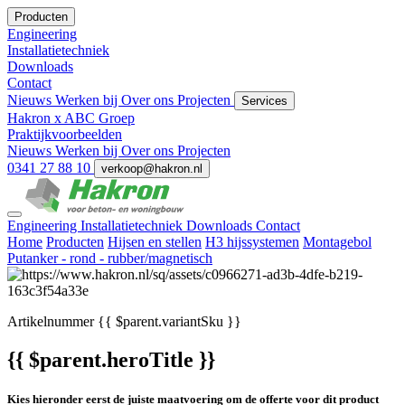
Producten
Engineering
Installatietechniek
Downloads
Contact
Nieuws
Werken bij
Over ons
Projecten
Services
Hakron x ABC Groep
Praktijkvoorbeelden
Nieuws
Werken bij
Over ons
Projecten
0341 27 88 10
verkoop@hakron.nl
Engineering
Installatietechniek
Downloads
Contact
Home
Producten
Hijsen en stellen
H3 hijssystemen
Montagebol
Putanker - rond - rubber/magnetisch
Artikelnummer
{{ $parent.variantSku }}
{{ $parent.heroTitle }}
Kies hieronder eerst de juiste maatvoering om de offerte voor dit product