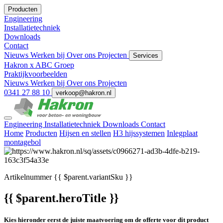
Producten
Engineering
Installatietechniek
Downloads
Contact
Nieuws
Werken bij
Over ons
Projecten
Services
Hakron x ABC Groep
Praktijkvoorbeelden
Nieuws
Werken bij
Over ons
Projecten
0341 27 88 10
verkoop@hakron.nl
Engineering
Installatietechniek
Downloads
Contact
Home
Producten
Hijsen en stellen
H3 hijssystemen
Inlegplaat
montagebol
Artikelnummer
{{ $parent.variantSku }}
{{ $parent.heroTitle }}
Kies hieronder eerst de juiste maatvoering om de offerte voor dit product