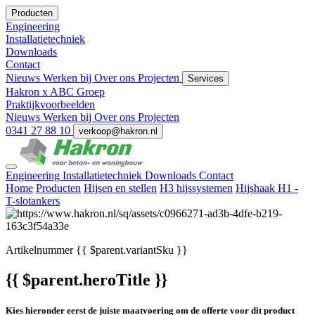
Producten
Engineering
Installatietechniek
Downloads
Contact
Nieuws
Werken bij
Over ons
Projecten
Services
Hakron x ABC Groep
Praktijkvoorbeelden
Nieuws
Werken bij
Over ons
Projecten
0341 27 88 10
verkoop@hakron.nl
Engineering
Installatietechniek
Downloads
Contact
Home
Producten
Hijsen en stellen
H3 hijssystemen
Hijshaak H1 -
T-slotankers
Artikelnummer
{{ $parent.variantSku }}
{{ $parent.heroTitle }}
Kies hieronder eerst de juiste maatvoering om de offerte voor dit product