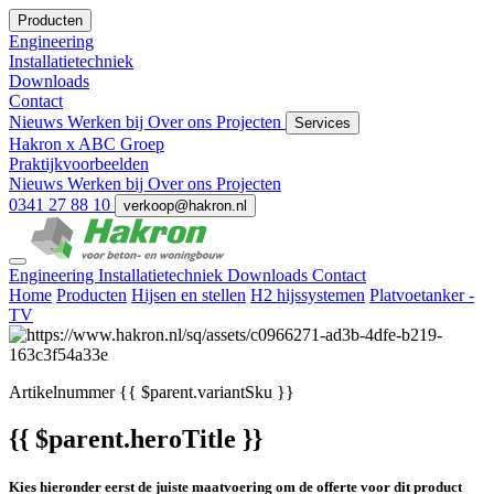
Producten
Engineering
Installatietechniek
Downloads
Contact
Nieuws
Werken bij
Over ons
Projecten
Services
Hakron x ABC Groep
Praktijkvoorbeelden
Nieuws
Werken bij
Over ons
Projecten
0341 27 88 10
verkoop@hakron.nl
Engineering
Installatietechniek
Downloads
Contact
Home
Producten
Hijsen en stellen
H2 hijssystemen
Platvoetanker -
TV
Artikelnummer
{{ $parent.variantSku }}
{{ $parent.heroTitle }}
Kies hieronder eerst de juiste maatvoering om de offerte voor dit product