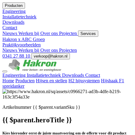
Producten
Engineering
Installatietechniek
Downloads
Contact
Nieuws
Werken bij
Over ons
Projecten
Services
Hakron x ABC Groep
Praktijkvoorbeelden
Nieuws
Werken bij
Over ons
Projecten
0341 27 88 10
verkoop@hakron.nl
Engineering
Installatietechniek
Downloads
Contact
Home
Producten
Hijsen en stellen
H2 hijssystemen
Hijshaak F1
spreidanker
Artikelnummer
{{ $parent.variantSku }}
{{ $parent.heroTitle }}
Kies hieronder eerst de juiste maatvoering om de offerte voor dit product