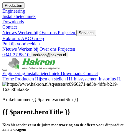
Producten
Engineering
Installatietechniek
Downloads
Contact
Nieuws
Werken bij
Over ons
Projecten
Services
Hakron x ABC Groep
Praktijkvoorbeelden
Nieuws
Werken bij
Over ons
Projecten
0341 27 88 10
verkoop@hakron.nl
Engineering
Installatietechniek
Downloads
Contact
Home
Producten
Hijsen en stellen
H1 hijssystemen
Instortlus IL
Artikelnummer
{{ $parent.variantSku }}
{{ $parent.heroTitle }}
Kies hieronder eerst de juiste maatvoering om de offerte voor dit product
aan te vragen: