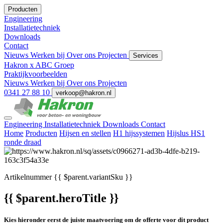
Producten
Engineering
Installatietechniek
Downloads
Contact
Nieuws
Werken bij
Over ons
Projecten
Services
Hakron x ABC Groep
Praktijkvoorbeelden
Nieuws
Werken bij
Over ons
Projecten
0341 27 88 10
verkoop@hakron.nl
Engineering
Installatietechniek
Downloads
Contact
Home
Producten
Hijsen en stellen
H1 hijssystemen
Hijslus HS1
ronde draad
Artikelnummer
{{ $parent.variantSku }}
{{ $parent.heroTitle }}
Kies hieronder eerst de juiste maatvoering om de offerte voor dit product