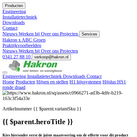
Producten
Engineering
Installatietechniek
Downloads
Contact
Nieuws
Werken bij
Over ons
Projecten
Services
Hakron x ABC Groep
Praktijkvoorbeelden
Nieuws
Werken bij
Over ons
Projecten
0341 27 88 10
verkoop@hakron.nl
Engineering
Installatietechniek
Downloads
Contact
Home
Producten
Hijsen en stellen
H1 hijssystemen
Hijslus HS1
ronde draad
Artikelnummer
{{ $parent.variantSku }}
{{ $parent.heroTitle }}
Kies hieronder eerst de juiste maatvoering om de offerte voor dit product