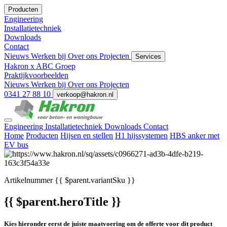
Producten
Engineering
Installatietechniek
Downloads
Contact
Nieuws
Werken bij
Over ons
Projecten
Services
Hakron x ABC Groep
Praktijkvoorbeelden
Nieuws
Werken bij
Over ons
Projecten
0341 27 88 10
verkoop@hakron.nl
Engineering
Installatietechniek
Downloads
Contact
Home
Producten
Hijsen en stellen
H1 hijssystemen
HBS anker met
EV bus
Artikelnummer
{{ $parent.variantSku }}
{{ $parent.heroTitle }}
Kies hieronder eerst de juiste maatvoering om de offerte voor dit product