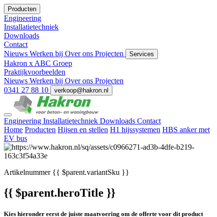
Producten
Engineering
Installatietechniek
Downloads
Contact
Nieuws
Werken bij
Over ons
Projecten
Services
Hakron x ABC Groep
Praktijkvoorbeelden
Nieuws
Werken bij
Over ons
Projecten
0341 27 88 10
verkoop@hakron.nl
Engineering
Installatietechniek
Downloads
Contact
Home
Producten
Hijsen en stellen
H1 hijssystemen
HBS anker met
EV bus
Artikelnummer
{{ $parent.variantSku }}
{{ $parent.heroTitle }}
Kies hieronder eerst de juiste maatvoering om de offerte voor dit product