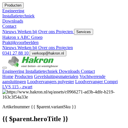
Producten
Engineering
Installatietechniek
Downloads
Contact
Nieuws
Werken bij
Over ons
Projecten
Services
Hakron x ABC Groep
Praktijkvoorbeelden
Nieuws
Werken bij
Over ons
Projecten
0341 27 88 10
verkoop@hakron.nl
Engineering
Installatietechniek
Downloads
Contact
Home
Producten
Gevelsluitingsmaterialen
Vochtwerende
aansluitingen
Loodvervangers polyester
Loodvervanger Compri
LVS 115 - zwart
Artikelnummer
{{ $parent.variantSku }}
{{ $parent.heroTitle }}