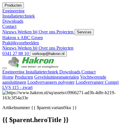
Producten
Engineering
Installatietechniek
Downloads
Contact
Nieuws
Werken bij
Over ons
Projecten
Services
Hakron x ABC Groep
Praktijkvoorbeelden
Nieuws
Werken bij
Over ons
Projecten
0341 27 88 10
verkoop@hakron.nl
Engineering
Installatietechniek
Downloads
Contact
Home
Producten
Gevelsluitingsmaterialen
Vochtwerende
aansluitingen
Loodvervangers polyester
Loodvervanger Compri
LVS 115 - zwart
Artikelnummer
{{ $parent.variantSku }}
{{ $parent.heroTitle }}