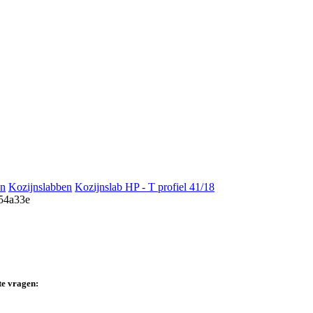
en
Kozijnslabben
Kozijnslab HP - T profiel 41/18
te vragen: