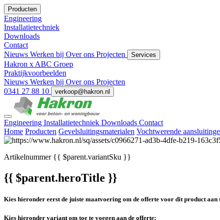
Producten
Engineering
Installatietechniek
Downloads
Contact
Nieuws
Werken bij
Over ons
Projecten
Services
Hakron x ABC Groep
Praktijkvoorbeelden
Nieuws
Werken bij
Over ons
Projecten
0341 27 88 10
verkoop@hakron.nl
Engineering
Installatietechniek
Downloads
Contact
Home
Producten
Gevelsluitingsmaterialen
Vochtwerende aansluiting
Artikelnummer
{{ $parent.variantSku }}
{{ $parent.heroTitle }}
Kies hieronder eerst de juiste maatvoering om de offerte voor dit product aan 
Kies hieronder variant om toe te voegen aan de offerte: