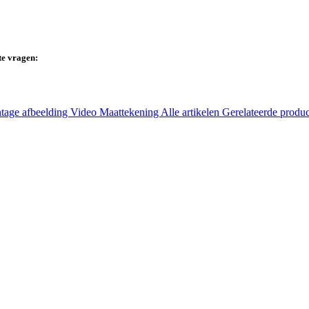
te vragen:
tage afbeelding
Video
Maattekening
Alle artikelen
Gerelateerde produ